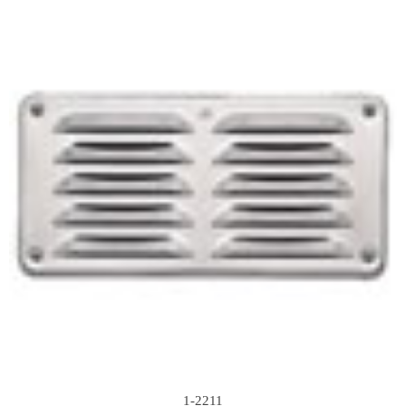
1-2211