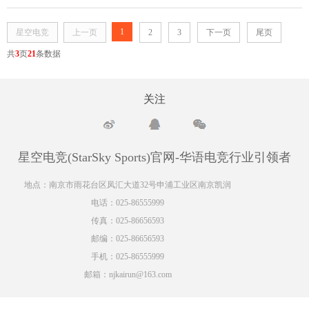
1
星空电竞
上一页
2
3
下一页
尾页
共
3
页
21
条数据
关注
星空电竞(StarSky Sports)官网-华语电竞行业引领者
地点：南京市雨花台区凤汇大道32号申浦工业区南京凯润
电话：025-86555999
传真：025-86656593
邮编：025-86656593
手机：025-86555999
邮箱：njkairun@163.com