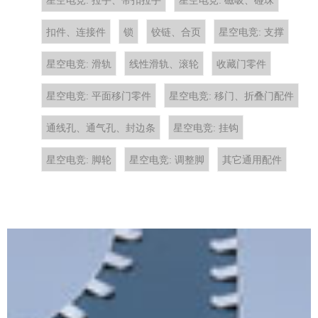
星空电竞: 拉手、带扣拉手
星空电竞: 磁吸、碰珠
扣件、连接件
锁
铰链、合页
星空电竞: 支撑
星空电竞: 滑轨
线性滑轨、滚轮
收藏门零件
星空电竞: 平面移门零件
星空电竞: 移门、折叠门配件
通线孔、通气孔、封边条
星空电竞: 挂钩
星空电竞: 脚轮
星空电竞: 调整脚
其它通用配件