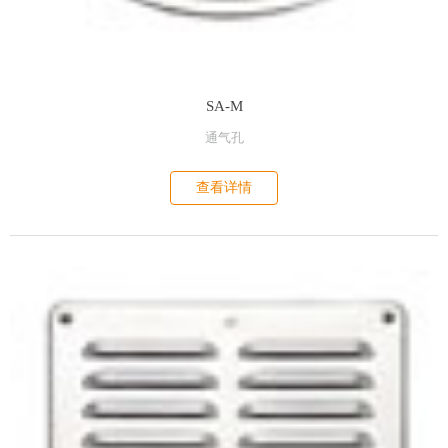
SA-M
通气孔
查看详情