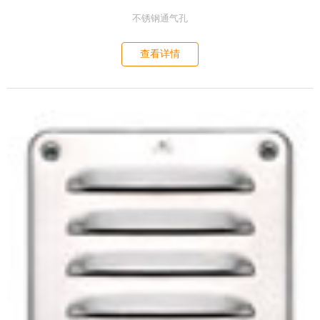
不锈钢通气孔
查看详情