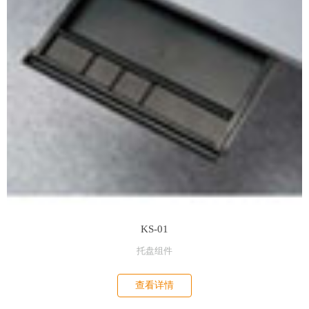
KS-01
托盘组件
查看详情