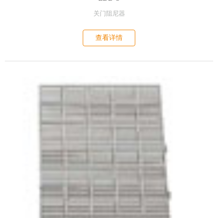
关门阻尼器
查看详情