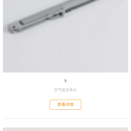
S
空气阻尼单元
查看详情