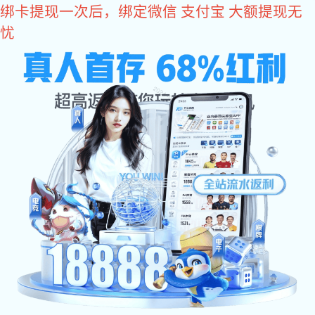
星空电竞
产品中心
PRODUCT