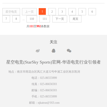
1
星空电竞
上一页
2
3
4
5
6
7
8
110
111
下一页
尾页
...
共
111
页
992
条数据
关注
星空电竞(StarSky Sports)官网-华语电竞行业引领者
地点：南京市雨花台区凤汇大道32号申浦工业区南京凯润
电话：025-86555999
传真：025-86656593
邮编：025-86656593
手机：025-86555999
邮箱：njkairun@163.com