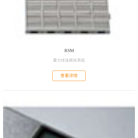
RSM
重力传送模块系统
查看详情