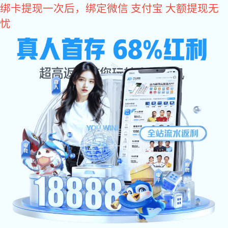
星空电竞
产品中心
PRODUCT