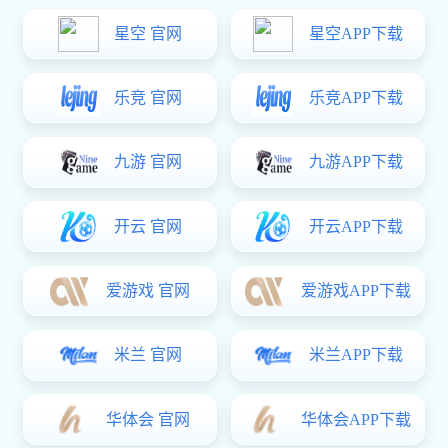
发布时间:2022-02-23
核心提示：紧固件本身是产能过剩和门槛低价格
竞争激烈的行业，大部分企业利润很低并没有什
么资金积累，紧固件产业抗风险能力比其它行业
今年因阳江新厂做投产准备杂事较多，过年
更弱！
决定不回去了。除夕白天还在和德国客户聊天拜
年，客户很开心说年初一发第一张订单给星空电
竞 。下午老家蔡总就发来信息说家里疫情严重要
封路封城，准备晚上出发并把湖北员工一起带回
关注
广东，怕影响节后开工。其实当时我也很想叫湖
北的员工们出发，因为公司给很多员工送了车，
湖北员工基本上都有自己的车子。后面又想着年
三十叫别人出来好像不近人情，就在群里委婉地
星空电竞(StarSky Sports)官网-华语电竞行业引领者
说了疫情的严重性。可能都觉没多大事大家没反
应。但是晚上就有很多朋友发信息给我说他们年
地点：南京市雨花台区凤汇大道32号申浦工业区南京凯润
三十晚上返广东已经在路上了。然后年初一还有
电话：025-86555999
很多人感觉湖北情况不太对也出发广东，到年初
传真：025-86656593
三就完全禁止通行，并且管制越来越严，开始村